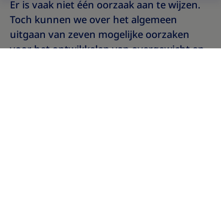
Er is vaak niet één oorzaak aan te wijzen.
Toch kunnen we over het algemeen
uitgaan van zeven mogelijke oorzaken
voor het ontwikkelen van overgewicht en
obesitas die vaak in de wetenschap
worden aangehaald. Wellicht heb jij hier
wel mee te maken zonder dat je het weet:
ALLE
HORMONEN
SLAAPTEKORT ; JOJO-EFFECT
MAATSCHAPPIJ ; FINANCIEEL
STRESS & TRAUMA EN PIJN & EMOTIE
ONZE GENEN
MEDICIJNEN
HERSENEN