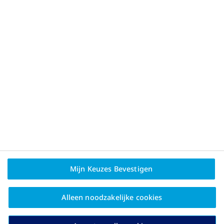
Privacybeleid en
juridische disclaimer
Bent u behandelaar?
Mijn Keuzes Bevestigen
Over Novo Nordisk
Contact
Alleen noodzakelijke cookies