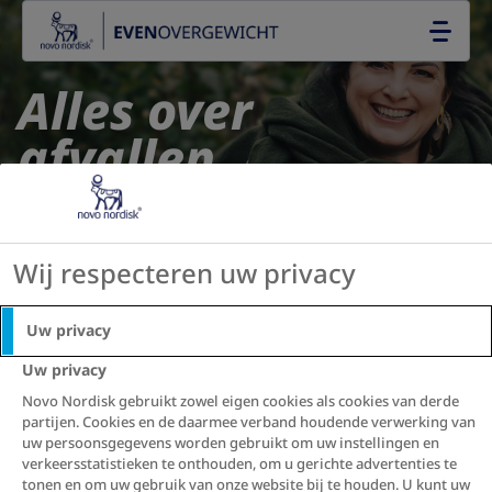
Go to the page content
NL
Alles over
afvallen,
overgewicht en
obesitas
Wij respecteren uw privacy
Vind een dokter
Uw privacy
Uw privacy
Meer over overgewicht
Novo Nordisk gebruikt zowel eigen cookies als cookies van derde
partijen. Cookies en de daarmee verband houdende verwerking van
uw persoonsgegevens worden gebruikt om uw instellingen en
verkeersstatistieken te onthouden, om u gerichte advertenties te
tonen en om uw gebruik van onze website bij te houden. U kunt uw