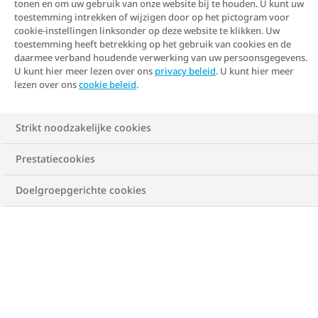
tonen en om uw gebruik van onze website bij te houden. U kunt uw
Vervalste geneesmiddelen
toestemming intrekken of wijzigen door op het pictogram voor
cookie-instellingen linksonder op deze website te klikken. Uw
toestemming heeft betrekking op het gebruik van cookies en de
Vervalste geneesmiddelen of nepmedicijnen kunnen
daarmee verband houdende verwerking van uw persoonsgegevens.
gevaarlijk zijn voor de gezondheid. Dit is een
U kunt hier meer lezen over ons
privacy beleid
. U kunt hier meer
toenemende uitdaging voor fabrikanten, overheden,
lezen over ons
cookie beleid
.
zorgverleners en patiënten. Als je te maken krijgt met
nepmedicijnen kan dit grote gevolgen hebben voor
Strikt noodzakelijke cookies
jouw gezondheid maar ook voor het vertrouwen in
het zorgsysteem.
Prestatiecookies
De Wereldgezondheidsorganisatie (WHO) ontvangt
Doelgroepgerichte cookies
meldingen van vervalste geneesmiddelen uit alle
delen van de wereld. Ook in Nederland zijn er
verschillende meldingen geweest van vervalste
geneesmiddelen. De Inspectie Gezondheidzorg en
Jeugd (IGJ) en het Ministerie van Volksgezondheid,
Welzijn en Sport (VWS) ondernemen allerlei
activiteiten om de handel in vervalste medicijnen