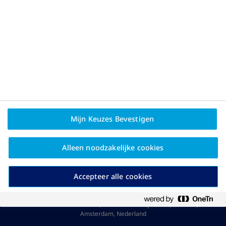
Privacybeleid en
juridische disclaimer
Bent u behandelaar?
Mijn Keuzes Bevestigen
Over Novo Nordisk
Alleen noodzakelijke cookies
Contact
Accepteer alle cookies
evenovergewicht.nl is een geregistreerd domein van Novo
Nordisk A/S
2026 © Novo Nordisk A/S, Kon. Wilhelminaplein 2C, 1062 HK,
Amsterdam, Nederland