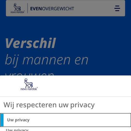
Go to the page content
NL
Verschil
bij mannen en
vrouwen
Wij respecteren uw privacy
Evenovergewicht
Verschil tussen obesitas en overgewicht
Uw privacy
Uw privacy