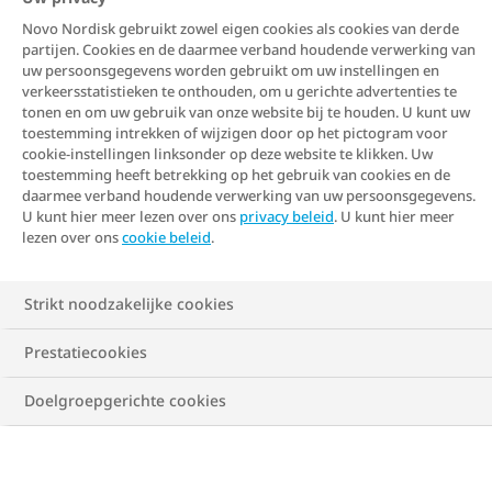
Evenovergewicht
Novo Nordisk gebruikt zowel eigen cookies als cookies van derde
Overgewicht en obesitas bij
partijen. Cookies en de daarmee verband houdende verwerking van
uw persoonsgegevens worden gebruikt om uw instellingen en
vrouwen en mannen
verkeersstatistieken te onthouden, om u gerichte advertenties te
tonen en om uw gebruik van onze website bij te houden. U kunt uw
toestemming intrekken of wijzigen door op het pictogram voor
Overgewicht of obesitas is een chronische ziekte met
cookie-instellingen linksonder op deze website te klikken. Uw
vele oorzaken. Maar wist je dat obesitas bij vrouwen
toestemming heeft betrekking op het gebruik van cookies en de
daarmee verband houdende verwerking van uw persoonsgegevens.
andere gevolgen heeft dan bij mannen? We leggen
U kunt hier meer lezen over ons
privacy beleid
. U kunt hier meer
uit waarom.
lezen over ons
cookie beleid
.
Strikt noodzakelijke cookies
Prestatiecookies
Doelgroepgerichte cookies