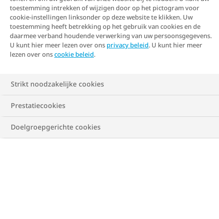
Metabole chirurgie
toestemming intrekken of wijzigen door op het pictogram voor
cookie-instellingen linksonder op deze website te klikken. Uw
Behandeling met operatie
toestemming heeft betrekking op het gebruik van cookies en de
daarmee verband houdende verwerking van uw persoonsgegevens.
(metabole chirurgie)
U kunt hier meer lezen over ons
privacy beleid
. U kunt hier meer
lezen over ons
cookie beleid
.
Onder metabole chirurgie worden alle operaties
verstaan die tot doel hebben om o.a. het gewicht te
Strikt noodzakelijke cookies
verminderen. Er zijn verschillende methoden. Zo zijn
er methoden die zorgen voor een verminderde
Prestatiecookies
voedselinname (bijv. maagverkleining) of een
verminderde voedselinname in combinatie met
Doelgroepgerichte cookies
verminderde opname (bijv. maagomleiding).