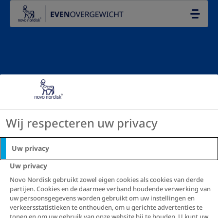
Go to the page content
NL
Behandelingen
met operatie
Wij respecteren uw privacy
Uw privacy
Uw privacy
Novo Nordisk gebruikt zowel eigen cookies als cookies van derde
partijen. Cookies en de daarmee verband houdende verwerking van
Evenovergewicht
Hoe kan ik afvallen? Informatie en opties
uw persoonsgegevens worden gebruikt om uw instellingen en
verkeersstatistieken te onthouden, om u gerichte advertenties te
tonen en om uw gebruik van onze website bij te houden. U kunt uw