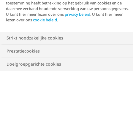
De invloed van medicatie
toestemming heeft betrekking op het gebruik van cookies en de
daarmee verband houdende verwerking van uw persoonsgegevens.
U kunt hier meer lezen over ons
privacy beleid
. U kunt hier meer
lezen over ons
cookie beleid
.
Strikt noodzakelijke cookies
Prestatiecookies
Doelgroepgerichte cookies
Het gebruik van bepaalde medicijnen kan
gewichtstoename tot gevolg hebben. De helft van de